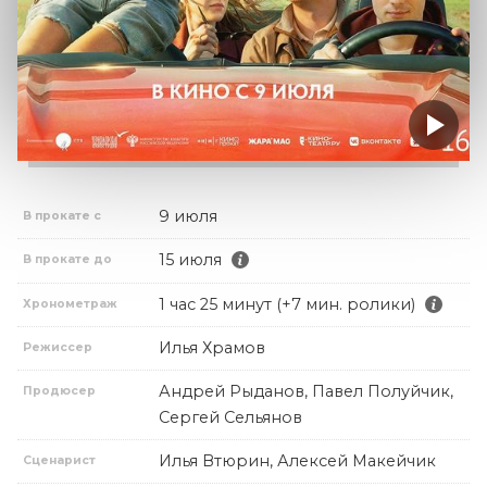
9 июля
В прокате с
15 июля
В прокате до
1 час 25 минут (+7 мин. ролики)
Хронометраж
Илья Храмов
Режиссер
Андрей Рыданов, Павел Полуйчик,
Продюсер
Сергей Сельянов
Илья Втюрин, Алексей Макейчик
Сценарист