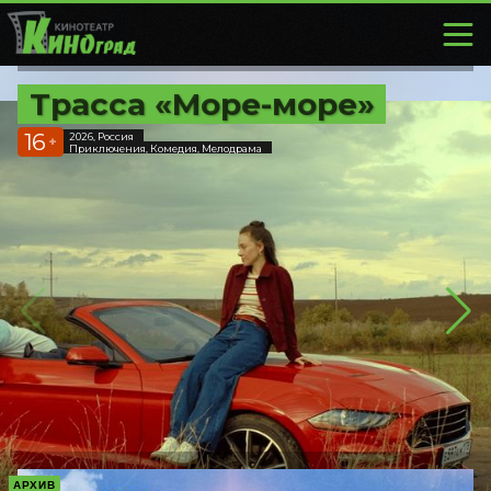
Трасса «Море-море»
16
2026, Россия
+
Приключения, Комедия, Мелодрама
АРХИВ