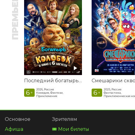
ПРЕМЬЕРА
Последний богатырь. Колобок
2026, Россия
2025, Россия
6
6
+
+
Комедия, Фэнтези,
Фантастика,
Приключения
Приключенческая к
Основное
Зрителям
Афиша
🎟️ Мои билеты