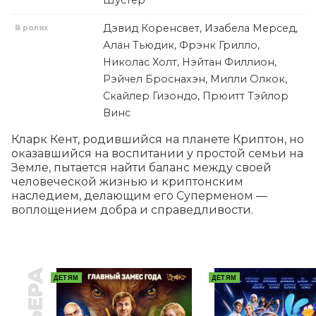
Шустер
Дэвид Коренсвет, Изабела Мерсед,
В ролях
Алан Тьюдик, Фрэнк Грилло,
Николас Холт, Нэйтан Филлион,
Рэйчел Броснахэн, Милли Олкок,
Скайлер Гизондо, Прюитт Тэйлор
Винс
Кларк Кент, родившийся на планете Криптон, но 
оказавшийся на воспитании у простой семьи на 
Земле, пытается найти баланс между своей 
человеческой жизнью и криптонским 
наследием, делающим его Суперменом — 
воплощением добра и справедливости.
ДЕТЯМ
ДЕТЯМ