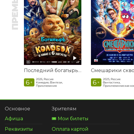
ПРЕМЬЕРА
Последний богатырь. Колобок
2026, Россия
2025, Россия
6
6
+
+
Комедия, Фэнтези,
Фантастика,
Приключения
Приключенческая к
Основное
Зрителям
Афиша
🎟️ Мои билеты
Реквизиты
Оплата картой