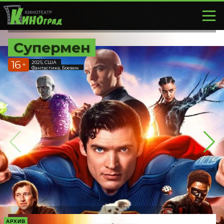
Супермен
16
2025, США
+
Фантастика, Боевик
АРХИВ