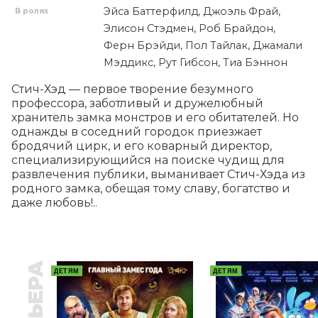
Эйса Баттерфилд, Джоэль Фрай,
В ролях
Элисон Стэдмен, Роб Брайдон,
Ферн Брэйди, Пол Тайлак, Джамали
Мэддикс, Рут Гибсон, Тиа Бэннон
Стич-Хэд — первое творение безумного 
профессора, заботливый и дружелюбный 
хранитель замка монстров и его обитателей. Но 
однажды в соседний городок приезжает 
бродячий цирк, и его коварный директор, 
специализирующийся на поиске чудищ для 
развлечения публики, выманивает Стич-Хэда из 
родного замка, обещая тому славу, богатство и 
даже любовь!..
ДЕТЯМ
ДЕТЯМ