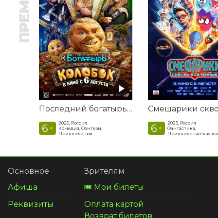
ПРЕМЬЕРА
Последний богатырь. Колобок
2026, Россия
2025, Россия
6
6
+
+
Комедия, Фэнтези,
Фантастика,
Приключения
Приключенческая к
Основное
Зрителям
Афиша
🎟️ Мои билеты
Реквизиты
Оплата картой
Возврат билетов