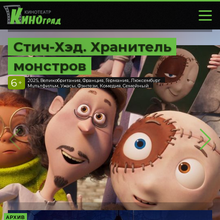
Стич-Хэд. Хранитель
монстров
6
2025, Великобритания, Франция, Германия, Люксембург
+
Мультфильм, Ужасы, Фэнтези, Комедия, Семейный
АРХИВ