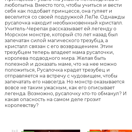
любопытна. Вместо того, чтобы учиться и вести 
себя как подобает принцессе, она гуляет и 
веселится со своей подружкой ЛеЛе. Однажды 
русалочка находит необыкновенный кристалл. 
Учитель-Черепах рассказывает ей легенду о 
Морском монстре, который сто лет назад был 
запечатан силой магического трезубца, а 
кристалл связан с его возвращением. Этим 
трезубцем теперь владеет мама русалочки, 
королева подводного мира. Желая быть 
полезной и доказать маме, что на нее можно 
положиться, Русалочка крадет трезубец и 
отправляется на встречу с чудовищем, чтобы 
запечатать его навсегда. Но монстр оказывается 
вовсе не таким ужасным, как его описывает 
легенда. Возможно, русалочку кто-то обманул? И 
какая опасность на самом деле грозит 
королевству?