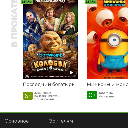
В ПРОКАТЕ
ДЕТЯМ
ДЕТЯМ
Последний богатырь. Колобок
2026, Россия
0
2026, США
6
+
+
Комедия, Фэнтези,
Мультфильм
Приключения
Основное
Зрителям