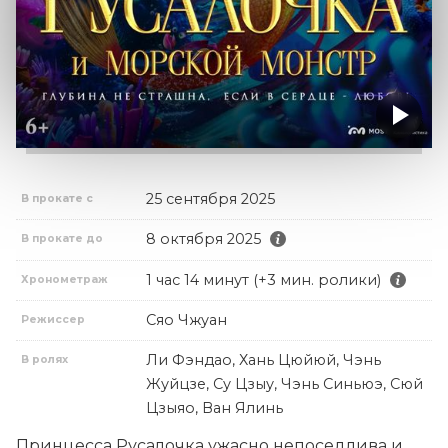
25 сентября 2025
В прокате с
8 октября 2025
В прокате до
1 час 14 минут (+3 мин. ролики)
Хронометраж
Сяо Чжуан
Режиссер
Ли Фэндао, Хань Цюйюй, Чэнь
В ролях
Жуйцзе, Су Цзыу, Чэнь Синьюэ, Сюй
Цзыяо, Ван Ялинь
Принцесса Русалочка ужасно непоседлива и 