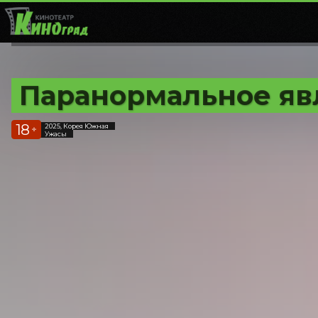
Паранормальное яв
18
2025, Корея Южная
+
Ужасы