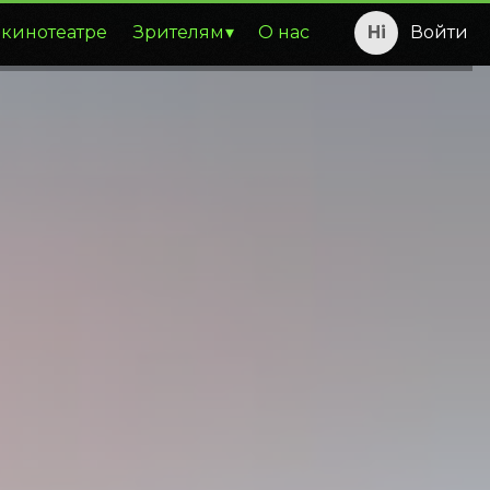
 кинотеатре
Зрителям
О нас
Войти