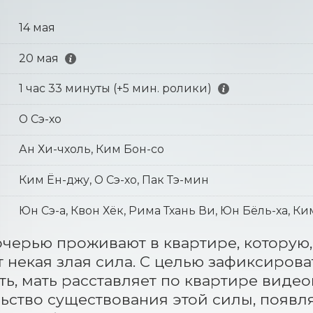
14 мая
20 мая
1 час 33 минуты (+5 мин. ролики)
О Сэ-хо
Ан Хи-чхоль, Ким Бон-со
Ким Ён-джу, О Сэ-хо, Пак Тэ-мин
Юн Сэ-а, Квон Хёк, Рима Тхань Ви, Юн Бёль-ха, К
очерью проживают в квартире, которую, 
 некая злая сила. С целью зафиксиров
ть, мать расставляет по квартире видео
ьство существования этой силы, появл