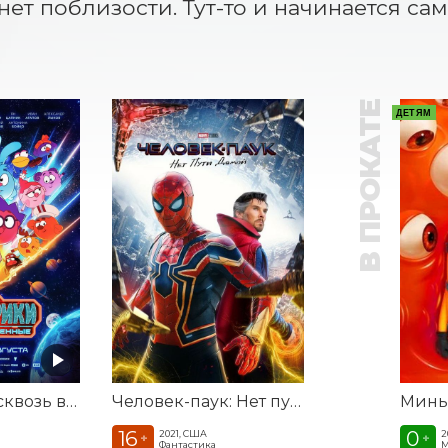
 нет поблизости. Тут-то и начинается с
В ПРОКАТЕ
ДЕТЯМ
Смешарики сквозь вселенные
Человек-паук: Нет пути домой / Предсеансовое обслуживание фильма Соната
16
0
2021, США
2
+
+
Фантастика
М