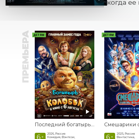
когда ее
ПРЕМЬЕРА
ДЕТЯМ
ДЕТЯМ
Последний богатырь. Колобок
2026, Россия
2025, Россия
6
6
+
+
Комедия, Фэнтези,
Фантастика,