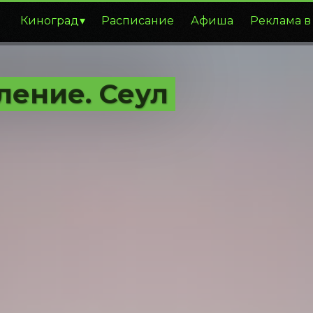
Киноград
Расписание
Афиша
Реклама в
ление. Сеул