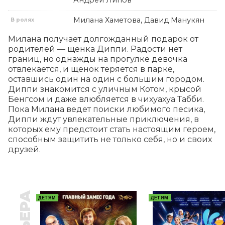
Андрей Липов
Милана Хаметова, Давид Манукян
В ролях
Милана получает долгожданный подарок от 
родителей — щенка Диппи. Радости нет 
границ, но однажды на прогулке девочка 
отвлекается, и щенок теряется в парке, 
оставшись один на один с большим городом. 
Диппи знакомится с уличным Котом, крысой 
Бенгсом и даже влюбляется в чихуахуа Табби. 
Пока Милана ведет поиски любимого песика, 
Диппи ждут увлекательные приключения, в 
которых ему предстоит стать настоящим героем, 
способным защитить не только себя, но и своих 
друзей.
ДЕТЯМ
ДЕТЯМ