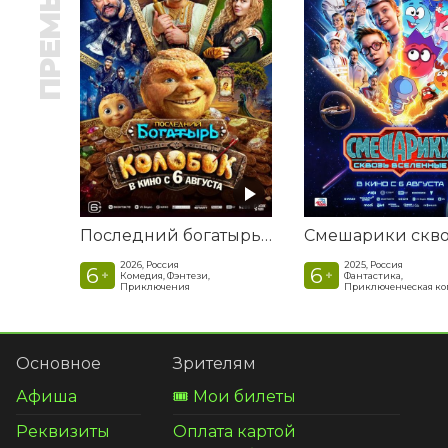
ПРЕМЬЕРА
Последний богатырь. Колобок
2026, Россия
2025, Россия
6
6
+
+
Комедия, Фэнтези,
Фантастика,
Приключения
Приключенческая к
Основное
Зрителям
Афиша
🎟️ Мои билеты
Реквизиты
Оплата картой