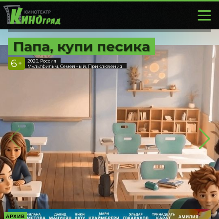
Папа, купи песика
6
2026, Россия
+
Мультфильм, Семейный, Приключения
АРХИВ