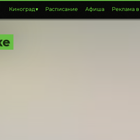
Киноград
Расписание
Афиша
Реклама в
ке