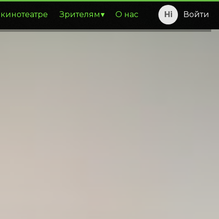
 кинотеатре
Зрителям
О нас
Войти