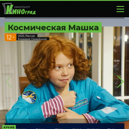
Космическая Машка
12
2026, Россия
+
Комедия, Семейный
АРХИВ