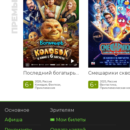
ПРЕМЬЕРА
Последний богатырь. Колобок
2026, Россия
2025, Россия
6
6
+
+
Комедия, Фэнтези,
Фантастика,
Приключения
Приключенческая к
Основное
Зрителям
Афиша
🎟️ Мои билеты
Реквизиты
Оплата картой