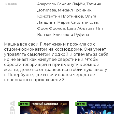
Азарелль Сенлис Ляфёй, Татьяна
В ролях
Догилева, Михаил Тройник,
Константин Плотников, Ольга
Лапшина, Мария Смольникова,
Фрол Фролов, Дана Абызова, Яна
Волчек, Елизавета Руфина
Машка все свои 11 лет жизни прожила со с 
отцом-космонавтом на космодроме. Она умеет 
управлять самолетом, лодкой и отвечать за себя, 
но не знает как живут ее сверстники. Чтобы 
обрести товарищей и привыкнуть к земной 
жизни, девочка отправляется в обычную школу 
в Петербурге, где и начинается череда её 
невероятных приключений.
ДЕТЯМ
ДЕТЯМ