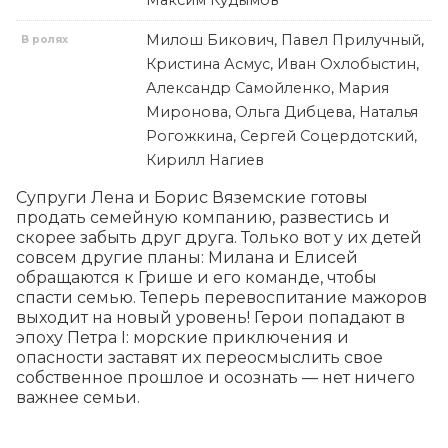
Максим Кудымов
Милош Бикович, Павел Прилучный,
В ролях
Кристина Асмус, Иван Охлобыстин,
Александр Самойленко, Мария
Миронова, Ольга Дибцева, Наталья
Рогожкина, Сергей Соцердотский,
Кирилл Нагиев
Супруги Лена и Борис Вяземские готовы 
продать семейную компанию, развестись и 
скорее забыть друг друга. Только вот у их детей 
совсем другие планы: Милана и Елисей 
обращаются к Грише и его команде, чтобы 
спасти семью. Теперь перевоспитание мажоров 
выходит на новый уровень! Герои попадают в 
эпоху Петра I: морские приключения и 
опасности заставят их переосмыслить свое 
собственное прошлое и осознать — нет ничего 
важнее семьи.