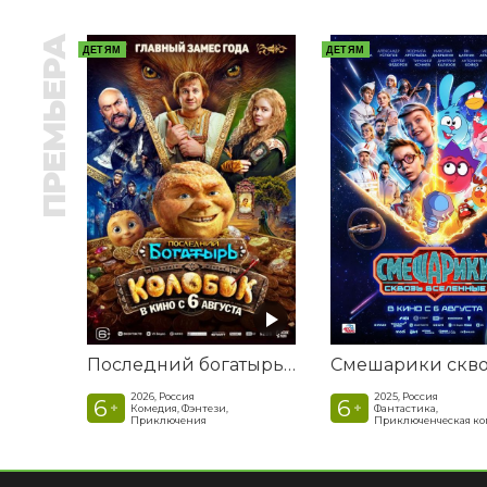
ПРЕМЬЕРА
ДЕТЯМ
ДЕТЯМ
Последний богатырь. Колобок
2026, Россия
2025, Россия
6
6
+
+
Комедия, Фэнтези,
Фантастика,
Приключения
Приключенческая к