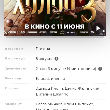
11 июня
В прокате с
5 августа
В прокате до
2 часа 6 минут (+14 мин. ролики)
Хронометраж
Клим Шипенко
Режиссер
Эдуард Илоян, Денис Жалинский,
Продюсер
Виталий Шляппо
Савва Минаев, Клим Шипенко,
Сценарист