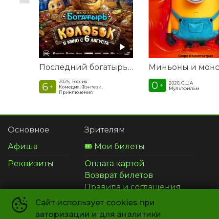
Последний богатырь. Колобок
2026, Россия
0
2026, США
6
+
+
Комедия, Фэнтези,
Мультфильм
Приключения
Основное
Зрителям
Афиша
🎟️ Мои билеты
Реквизиты
Оплата картой
Возврат билетов
Правила и соглашения
Сайт использует cookies при
авторизации и для аналитики
Способы оплаты