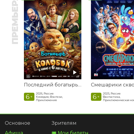
ПРЕМЬЕРА
Последний богатырь. Колобок
2026, Россия
2025, Россия
6
6
+
+
Комедия, Фэнтези,
Фантастика,
Приключения
Приключенческая к
Основное
Зрителям
Афиша
🎟️ Мои билеты