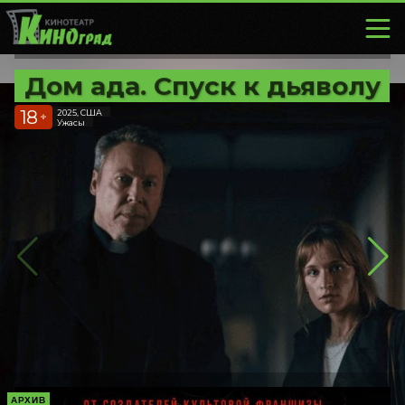
Дом ада. Спуск к дьяволу
18
2025, США
+
Ужасы
АРХИВ