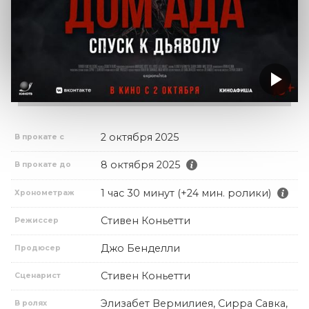
2 октября 2025
В прокате с
8 октября 2025
В прокате до
1 час 30 минут (+24 мин. ролики)
Хронометраж
Стивен Коньетти
Режиссер
Джо Бенделли
Продюсер
Стивен Коньетти
Сценарист
Элизабет Вермилиея, Сирра Савка,
В ролях