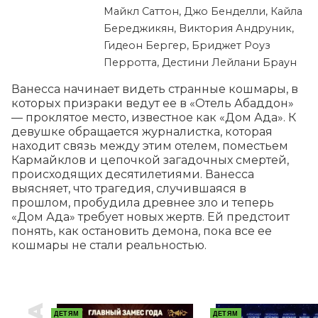
Майкл Саттон, Джо Бенделли, Кайла
Береджикян, Виктория Андруник,
Гидеон Бергер, Бриджет Роуз
Перротта, Дестини Лейлани Браун
Ванесса начинает видеть странные кошмары, в 
которых призраки ведут ее в «Отель Абаддон» 
— проклятое место, известное как «Дом Ада». К 
девушке обращается журналистка, которая 
находит связь между этим отелем, поместьем 
Кармайклов и цепочкой загадочных смертей, 
происходящих десятилетиями. Ванесса 
выясняет, что трагедия, случившаяся в 
прошлом, пробудила древнее зло и теперь 
«Дом Ада» требует новых жертв. Ей предстоит 
понять, как остановить демона, пока все ее 
кошмары не стали реальностью.
ДЕТЯМ
ДЕТЯМ