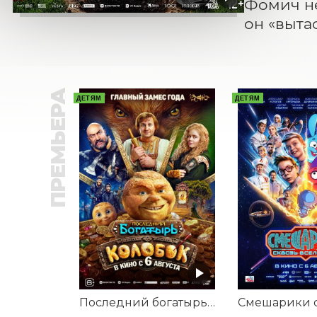
Фомич не 
он «выта
ПРЕМЬЕРА
ДЕТЯМ
ДЕТЯМ
Последний богатырь. Колобок