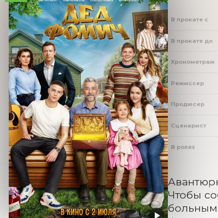
В прокате с
В прокате до
Хронометраж
Режиссер
Продюсер
Сценарист
В ролях
Авантюрн
Чтобы со
больным.