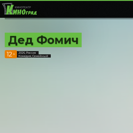
Дед Фомич
12
2026, Россия
+
Комедия, Семейный