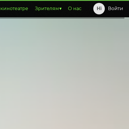
 кинотеатре
Зрителям
О нас
Войти