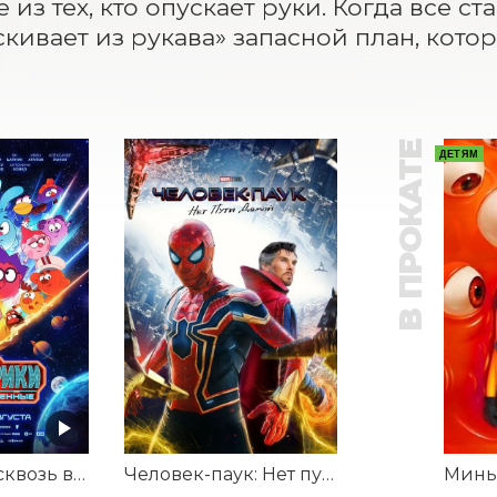
из тех, кто опускает руки. Когда все ст
скивает из рукава» запасной план, кото
В ПРОКАТЕ
ДЕТЯМ
Смешарики сквозь вселенные
Человек-паук: Нет пути домой / Предсеансовое обслуживание фильма Соната