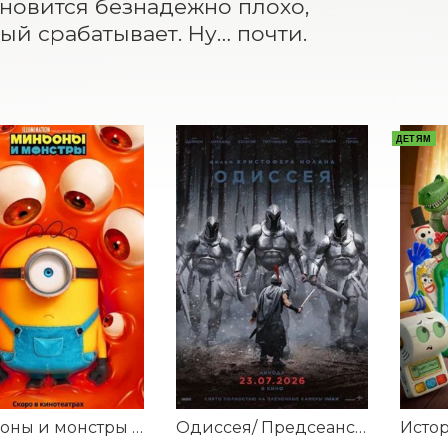
ановится безнадежно плохо, 
рый срабатывает. Ну… почти.
ДЕТЯМ
Миньоны и монстры /Предсеансовое обслуживание фильма Соната
Одиссея/ Предсеансовое обслуживание фильма Соната