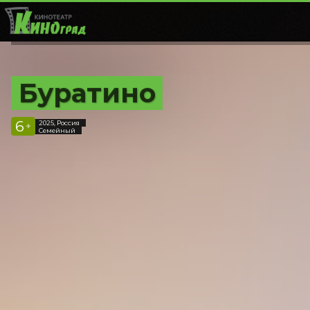
Буратино
6
2025, Россия
+
Семейный