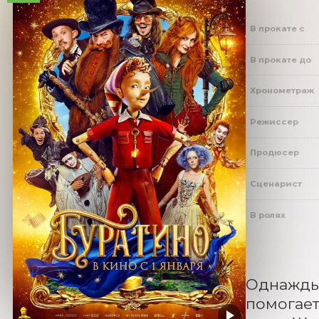
В прокате с
В прокате до
Хронометраж
Режиссер
Продюсер
Сценарист
В ролях
Однажды 
помогает