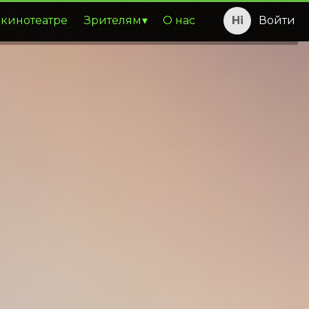
 кинотеатре
Зрителям
О нас
Войти