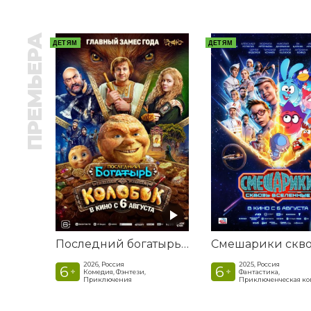
ПРЕМЬЕРА
ДЕТЯМ
ДЕТЯМ
Последний богатырь. Колобок
2026, Россия
2025, Россия
6
6
+
+
Комедия, Фэнтези,
Фантастика,
Приключения
Приключенческая к