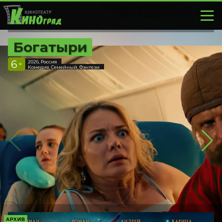
Богатыри
6
2026, Россия
+
Комедия, Семейный, Фэнтези
АРХИВ