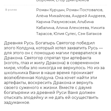
Воронин, Егор Дмитрюков
Роман Курцын, Роман Постовалов,
В ролях
Алёна Михайлова, Андрей Андреев,
Карина Разумовская, Альбина
Кабалина, Алина Алексеева, Никита
Тарасов, Юлия Сулес, Сэм Батаков
Древняя Русь. Богатырь Святогор победил 
злого Колдуна, который хотел захватить Русь — 
для этого он с помощью магии превратился в 
Дракона. Святогор спрятал три артефакта 
(коготь, глаз и жилу Дракона) в современном 
мире, чтобы зло никогда не вернулось. Но из-за 
школьника Вани в наше время проникает 
возлюбленная Колдуна. Она хочет найти эти 
артефакты, воскресить Дракона и вернуть 
своего суженого к жизни. Вместе с двумя 
богатырями из древней Руси Ваня должен 
отыскать злодейку и не дать ей осуществить 
задуманное.