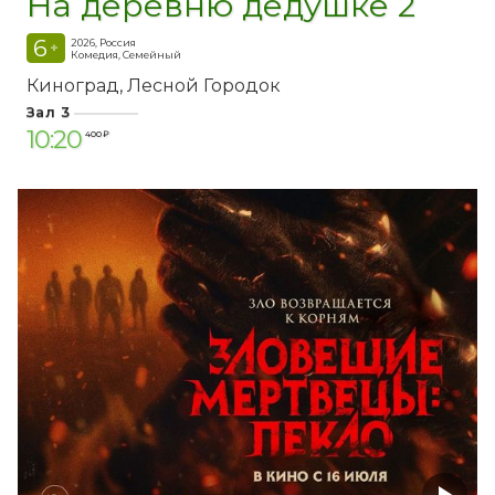
На деревню дедушке 2
6
2026, Россия
+
Комедия, Семейный
Киноград
Лесной Городок
Зал 3
10:20
400 ₽