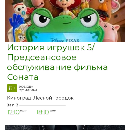
История игрушек 5/
Предсеансовое
обслуживание фильма
Соната
6
2026, США
+
Мультфильм
Киноград
Лесной Городок
Зал 3
12:10
18:10
500 ₽
650 ₽