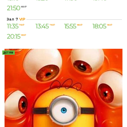
21:50
650 ₽
Зал 7
VIP
11:35
13:45
15:55
18:05
750 ₽
750 ₽
850 ₽
950 ₽
20:15
950 ₽
ДЕТЯМ