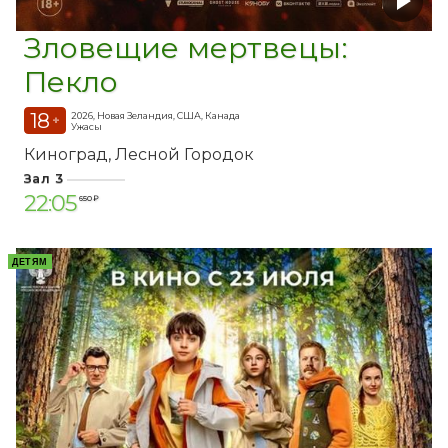
Зловещие мертвецы:
Пекло
18
2026, Новая Зеландия, США, Канада
+
Ужасы
Киноград
Лесной Городок
Зал 3
22:05
650 ₽
ДЕТЯМ