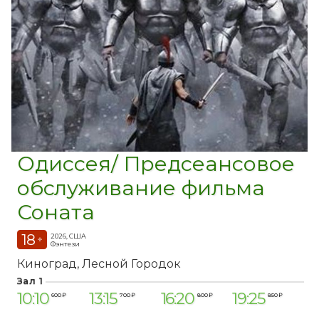
Одиссея/ Предсеансовое
обслуживание фильма
Соната
18
2026, США
+
Фэнтези
Киноград
Лесной Городок
Зал 1
10:10
13:15
16:20
19:25
600 ₽
700 ₽
800 ₽
850 ₽