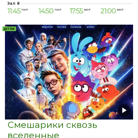
Зал 8
11:45
14:50
17:55
21:00
700 ₽
700 ₽
850 ₽
850 ₽
ДЕТЯМ
Смешарики сквозь
вселенные