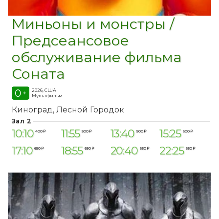
Миньоны и монстры /
Предсеансовое
обслуживание фильма
Соната
0
2026, США
+
Мультфильм
Киноград
Лесной Городок
Зал 2
10:10
11:55
13:40
15:25
400 ₽
500 ₽
500 ₽
600 ₽
17:10
18:55
20:40
22:25
650 ₽
650 ₽
650 ₽
650 ₽