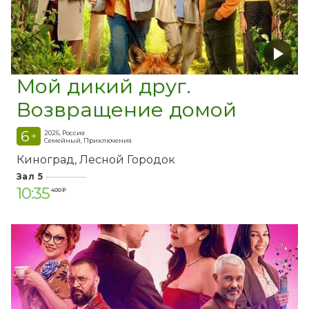
Мой дикий друг.
Возвращение домой
6
2026, Россия
+
Семейный, Приключения
Киноград
Лесной Городок
Зал 5
10:35
400 ₽