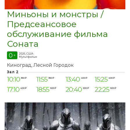
Миньоны и монстры /
Предсеансовое
обслуживание фильма
Соната
0
2026, США
+
Мультфильм
Киноград
Лесной Городок
Зал 2
10:10
11:55
13:40
15:25
350 ₽
350 ₽
400 ₽
400 ₽
17:10
18:55
20:40
22:25
400 ₽
500 ₽
500 ₽
500 ₽