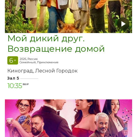
Мой дикий друг.
Возвращение домой
6
2026, Россия
+
Семейный, Приключения
Киноград
Лесной Городок
Зал 5
10:35
350 ₽