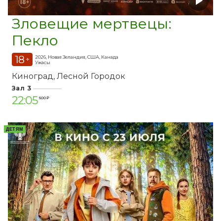
Зловещие мертвецы:
Пекло
18
2026, Новая Зеландия, США, Канада
+
Ужасы
Киноград
Лесной Городок
Зал 3
22:05
500 ₽
ДЕТЯМ