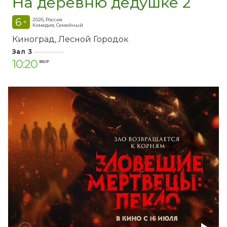
На деревню дедушке 2
6
2026, Россия
+
Комедия, Семейный
Киноград
Лесной Городок
Зал 3
10:20
350 ₽