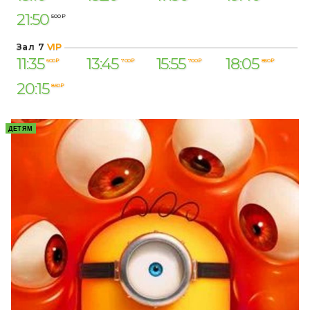
21:50
500 ₽
Зал 7
VIP
11:35
13:45
15:55
18:05
600 ₽
700 ₽
700 ₽
850 ₽
20:15
850 ₽
ДЕТЯМ