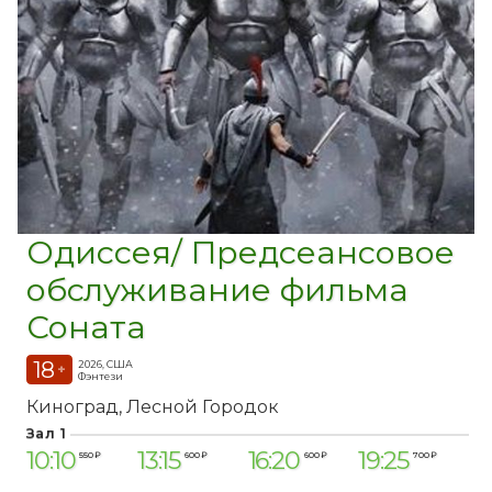
Одиссея/ Предсеансовое
обслуживание фильма
Соната
18
2026, США
+
Фэнтези
Киноград
Лесной Городок
Зал 1
10:10
13:15
16:20
19:25
550 ₽
600 ₽
600 ₽
700 ₽