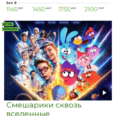
Зал 8
11:45
14:50
17:55
21:00
550 ₽
600 ₽
600 ₽
700 ₽
ДЕТЯМ
ПРЕМЬЕРА
Смешарики сквозь
вселенные